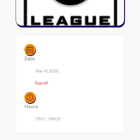
Riftbound - League of Legends
Tapis de jeu
Naruto Mythos
Autres
Date
Mai 16 2026
Expiré!
Heure
13h15 - 16h00