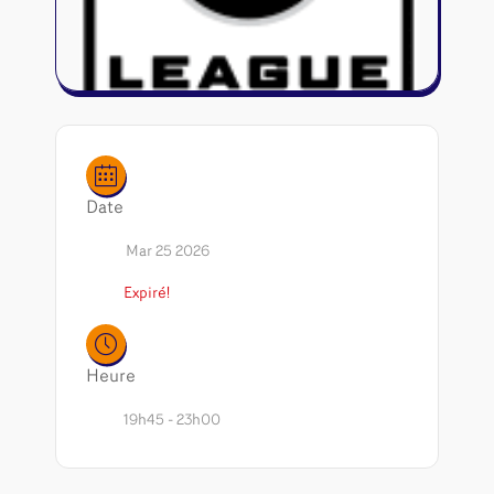
Riftbound - League of Legends
Tapis de jeu
Naruto Mythos
Autres
Date
Mar 25 2026
Expiré!
Heure
19h45 - 23h00