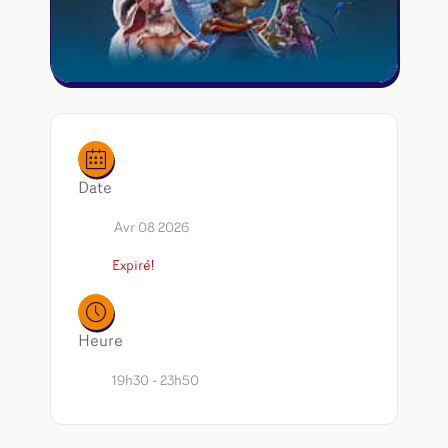
Riftbound - League of Legends
Tapis de jeu
Naruto Mythos
Autres
Date
Avr 08 2026
Expiré!
Heure
19h30 - 23h50