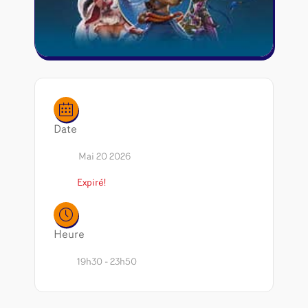
Riftbound - League of Legends
Tapis de jeu
Naruto Mythos
Autres
Date
Mai 20 2026
Expiré!
Heure
19h30 - 23h50