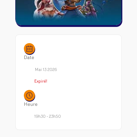
Riftbound - League of Legends
Tapis de jeu
Naruto Mythos
Autres
Date
Mai 13 2026
Expiré!
Heure
19h30 - 23h50