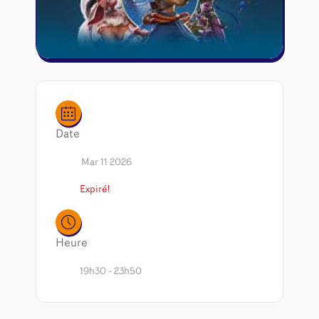
Riftbound - League of Legends
Tapis de jeu
Naruto Mythos
Autres
Date
Mar 11 2026
Expiré!
Heure
19h30 - 23h50