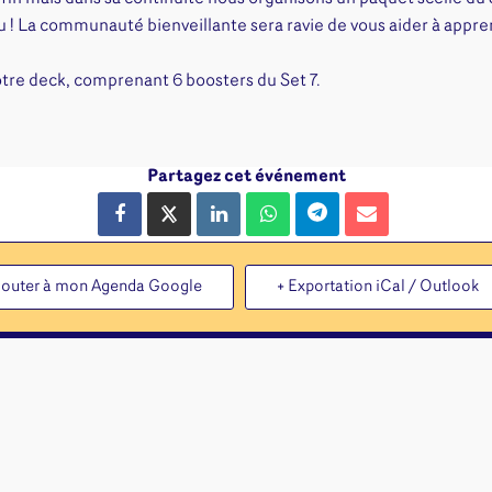
Disney Lorcana
Deck box
jeu ! La communauté bienveillante sera ravie de vous aider à appre
Magic l'assemblée
Dés & jet
One Piece
Divers r
votre deck, comprenant 6 boosters du Set 7.
Pokemon
Goodies 
Star Wars Unlimited
Protège-
Flesh and Blood
Tapis de 
Partagez cet événement
Riftbound - League of
Legends
Naruto Mythos
Autres
jouter à mon Agenda Google
+ Exportation iCal / Outlook