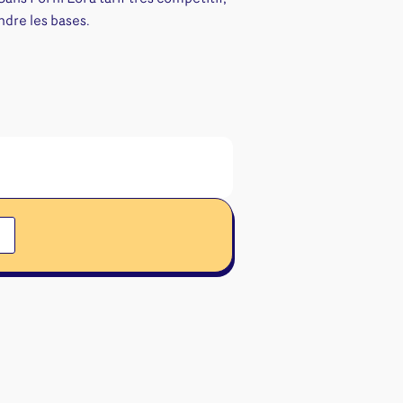
ndre les bases.
ons
angement
& autres
Cartes
jeu