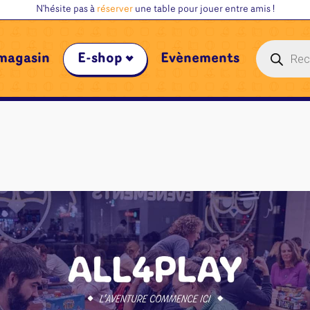
N'hésite pas à
réserver
une table pour jouer entre amis !
Recherche
magasin
E-shop
Évènements
de
produits