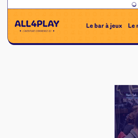
←
Le bar à jeux
Le 