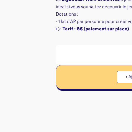
Jeux familles
idéal si vous souhaitez découvrir le 
Jeux initiés
Dotations :
Jeux experts
- 1 kit d'AP par personne pour créer 
Jeux primés
👉
Tarif : 6€ (paiement sur place)
Jeux d'ambiance
Jeu Duo
+ A