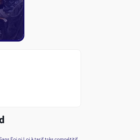
ed
ires et autres
s
ns Foi ni Loi à tarif très compétitif,