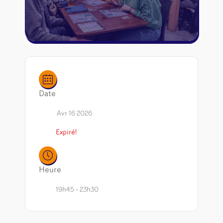
Riftbound - League of Legends
Tapis de jeu
Naruto Mythos
Autres
Date
Avr 16 2026
Expiré!
Heure
19h45 - 23h30