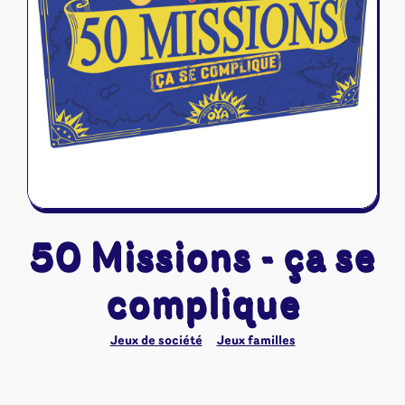
Riftbound - League of Legends
Tapis de jeu
Naruto Mythos
Autres
50 Missions - ça se
complique
Jeux de société
Jeux familles