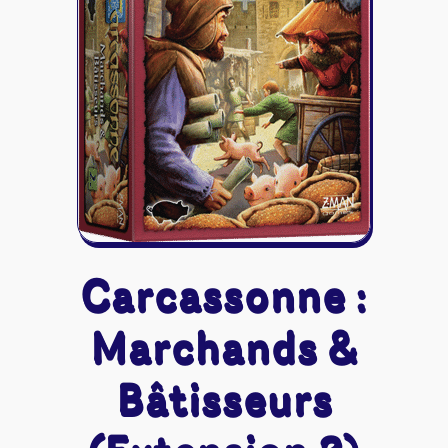
Riftbound - League of Legends
Tapis de jeu
Naruto Mythos
Autres
Carcassonne :
Marchands &
Bâtisseurs