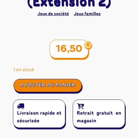
(Extension 2)
Jeux de société
Jeux familles
€
16,50
1 en stock
quantité
AJOUTER AU PANIER
de
Carcassonne
:
Marchands
Livraison rapide et
Retrait gratuit en
&
Bâtisseurs
sécurisée
magasin
(Extension
2)