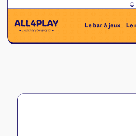
←
Le bar à jeux
Le 