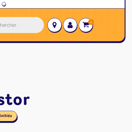
→
stor
initiés