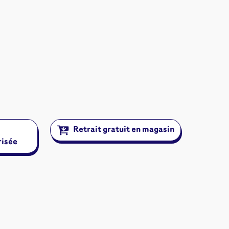
Retrait gratuit en magasin
risée
ires et autres
s