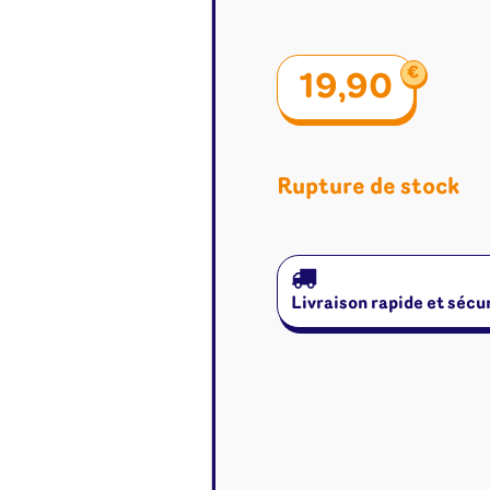
€
19,90
Rupture de stock
Livraison rapide et sécu
é
Jeux de cartes
Accesso
Altered
Classeur