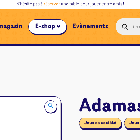
N'hésite pas à
réserver
une table pour jouer entre amis !
Recherche
magasin
E-shop
Évènements
de
produits
Adama
🔍
Jeux de société
Jeux 