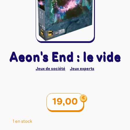
Riftbound - League of Legends
Tapis de jeu
Naruto Mythos
Autres
Aeon's End : le vide
Jeux de société
Jeux experts
€
19,00
1 en stock