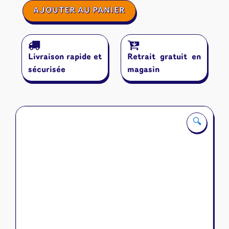
quantité
AJOUTER AU PANIER
de
Aeon's
End
:
Livraison rapide et
Retrait gratuit en
le
vide
sécurisée
magasin
🔍