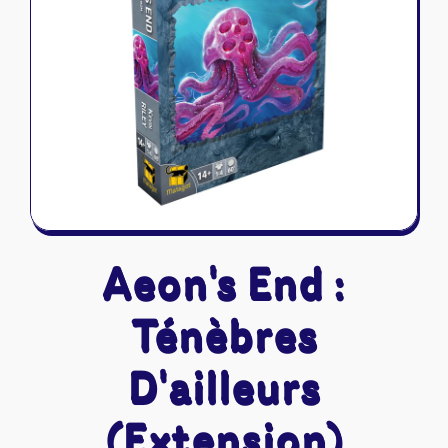
Riftbound - League of Legends
Tapis de jeu
Naruto Mythos
Autres
Aeon's End :
Ténèbres
D'ailleurs
(Extension)