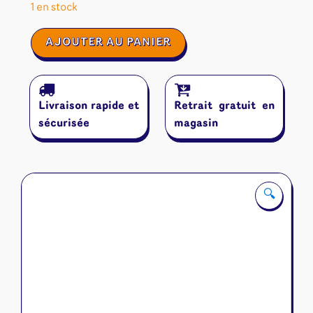
1 en stock
quantité
AJOUTER AU PANIER
de
Age
of
Champagne
Livraison rapide et
Retrait gratuit en
sécurisée
magasin
🔍