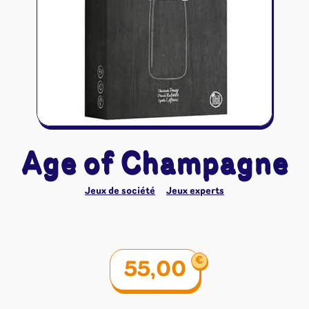
Riftbound - League of Legends
Tapis de jeu
Naruto Mythos
Autres
Age of Champagne
Jeux de société
Jeux experts
€
55,00