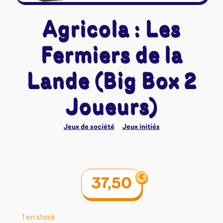
Agricola : Les
Fermiers de la
Lande (Big Box 2
Joueurs)
Jeux de société
Jeux initiés
€
37,50
1 en stock