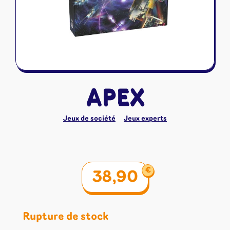
Riftbound - League of Legends
Tapis de jeu
Naruto Mythos
Autres
APEX
Jeux de société
Jeux experts
€
38,90
Rupture de stock