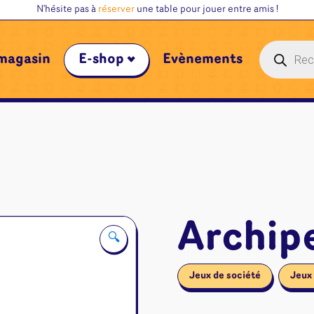
N'hésite pas à
réserver
une table pour jouer entre amis !
Recherche
magasin
E-shop
Évènements
de
produits
Archip
🔍
Jeux de société
Jeux 