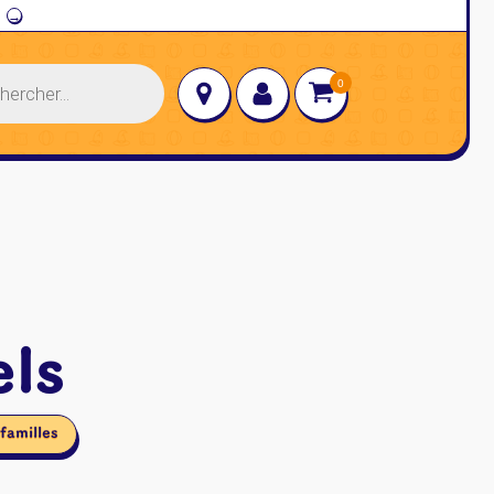
→
els
familles