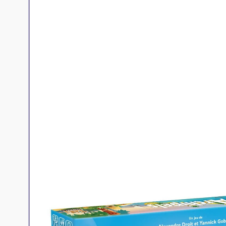
Jeux familles
Jeux initiés
Jeux experts
Jeux primés
Jeux d'ambiance
Jeu Duo