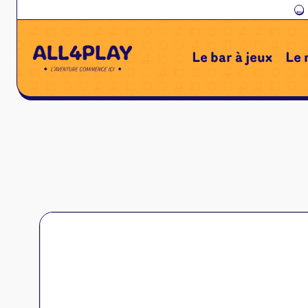
←
Le bar à jeux
Le 