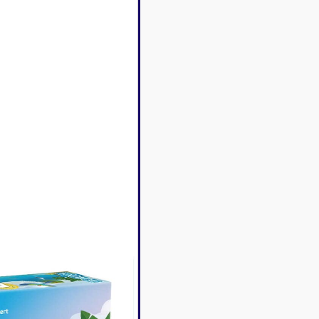
Disney Lorcana
Deck box
Magic l'assemblée
Dés & jet
One Piece
Divers r
Pokemon
Goodies 
Star Wars Unlimited
Protège-
Flesh and Blood
Tapis de 
Riftbound - League of
Legends
Naruto Mythos
Autres