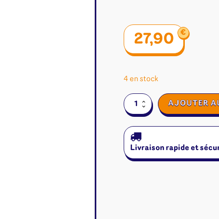
€
27,90
4 en stock
quantité
AJOUTER A
de
Archipels
Livraison rapide et sécu
é
Jeux de cartes
Accesso
Altered
Classeur