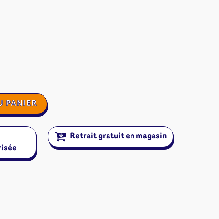
U PANIER
Retrait gratuit en magasin
risée
ires et autres
s