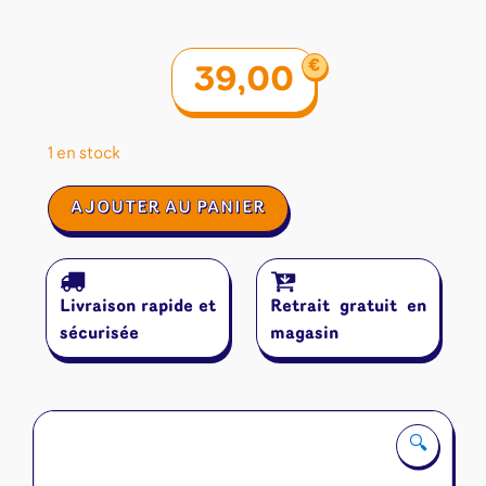
€
39,00
1 en stock
quantité
AJOUTER AU PANIER
de
Art
Society
Livraison rapide et
Retrait gratuit en
sécurisée
magasin
🔍