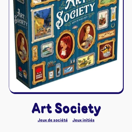
Riftbound - League of Legends
Tapis de jeu
Naruto Mythos
Autres
Art Society
Jeux de société
Jeux initiés