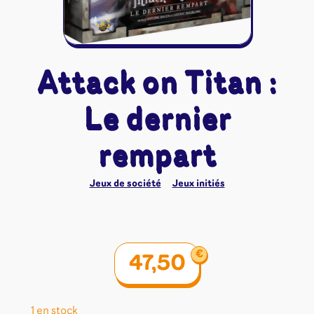
Riftbound - League of Legends
Tapis de jeu
Naruto Mythos
Autres
Attack on Titan :
Le dernier
rempart
Jeux de société
Jeux initiés
€
47,50
1 en stock