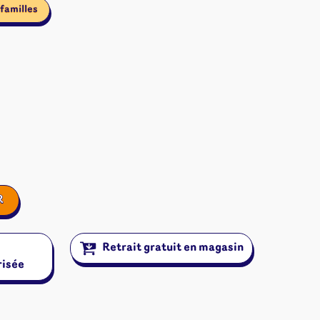
familles
R
Retrait gratuit en magasin
risée
ires et autres
s