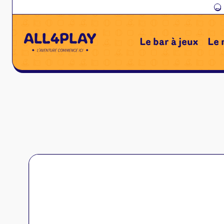
←
Le bar à jeux
Le 