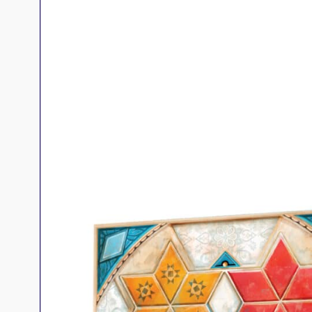
Jeux familles
Jeux initiés
Jeux experts
Jeux primés
Jeux d'ambiance
Jeu Duo