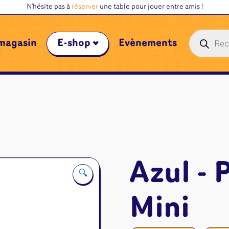
N'hésite pas à
réserver
une table pour jouer entre amis !
Recherche
magasin
E-shop
Évènements
de
produits
Azul - P
🔍
Mini