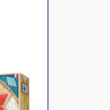
Disney Lorcana
Deck box
Magic l'assemblée
Dés & jet
One Piece
Divers r
Pokemon
Goodies 
Star Wars Unlimited
Protège-
Flesh and Blood
Tapis de 
Riftbound - League of
Legends
Naruto Mythos
Autres