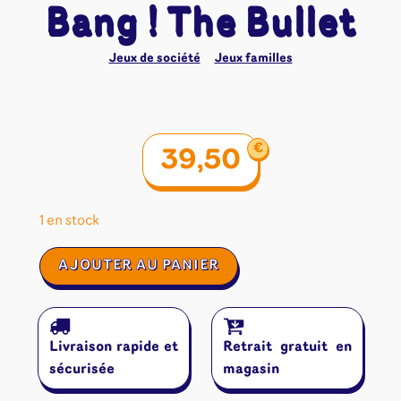
Bang ! The Bullet
Jeux de société
Jeux familles
€
39,50
1 en stock
quantité
AJOUTER AU PANIER
de
Bang
!
The
Livraison rapide et
Retrait gratuit en
Bullet
sécurisée
magasin