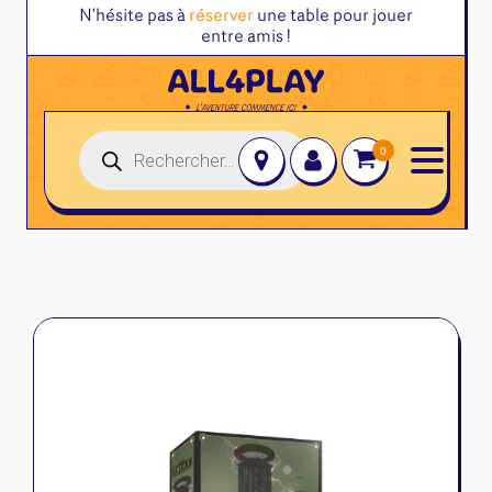
N'hésite pas à
réserver
une table pour jouer
entre amis !
Recherche
de
produits
Jeux de société
Jeux de cartes
Jeux juniors
Accessoires et autres
Jeux familles
Altered
Jeux initiés
Disney Lorcana
Classeurs
Jeux experts
Magic l'assemblée
Deck box
Jeux primés
One Piece
Dés & jetons
Jeux d'ambiance
Pokemon
Divers rangement
Jeu Duo
Star Wars Unlimited
Goodies & autres
Flesh and Blood
Protège-Cartes