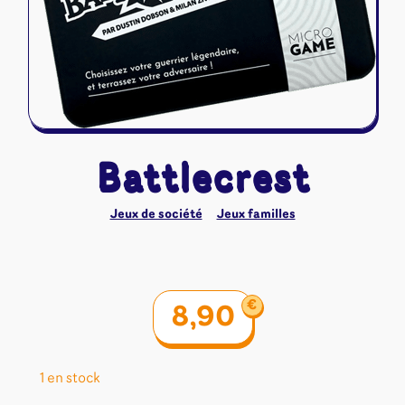
Riftbound - League of Legends
Tapis de jeu
Naruto Mythos
Autres
Battlecrest
Jeux de société
Jeux familles
€
8,90
1 en stock