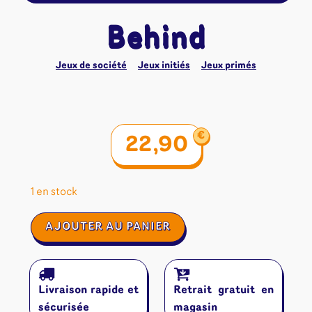
Behind
Jeux de société
Jeux initiés
Jeux primés
€
22,90
1 en stock
quantité
AJOUTER AU PANIER
de
Behind
Livraison rapide et
Retrait gratuit en
sécurisée
magasin