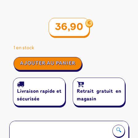
€
36,90
1 en stock
quantité
AJOUTER AU PANIER
de
Bella
Vista
Livraison rapide et
Retrait gratuit en
sécurisée
magasin
🔍