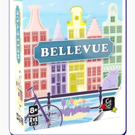
Riftbound - League of Legends
Tapis de jeu
Naruto Mythos
Autres