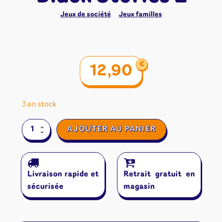
Jeux de société
Jeux familles
€
12,90
3 en stock
quantité
AJOUTER AU PANIER
de
Black
Stories
2
Livraison rapide et
Retrait gratuit en
sécurisée
magasin