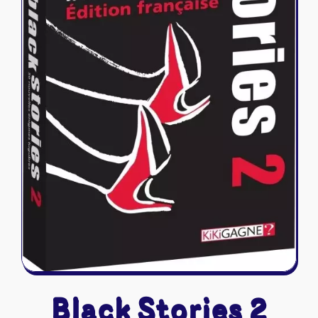
Riftbound - League of Legends
Tapis de jeu
Naruto Mythos
Autres
Black Stories 2