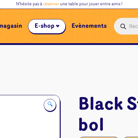
N'hésite pas à
réserver
une table pour jouer entre amis !
Recherche
magasin
E-shop
Évènements
de
produits
Black S
🔍
bol