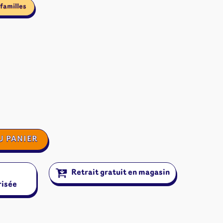
familles
U PANIER
Retrait gratuit en magasin
risée
ires et autres
s