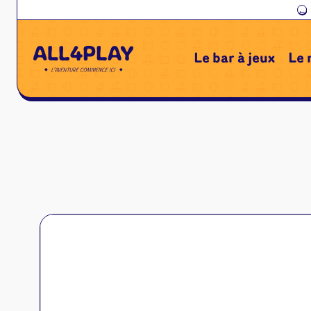
←
Le bar à jeux
Le 