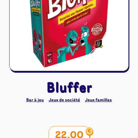
Riftbound - League of Legends
Tapis de jeu
Naruto Mythos
Autres
Bluffer
Bar à jeu
Jeux de société
Jeux familles
€
22,00