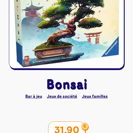
Riftbound - League of Legends
Tapis de jeu
Naruto Mythos
Autres
Bonsai
Bar à jeu
Jeux de société
Jeux familles
€
31,90