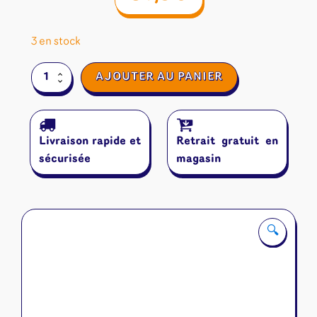
3 en stock
quantité
AJOUTER AU PANIER
de
Bonsai
Livraison rapide et
Retrait gratuit en
sécurisée
magasin
🔍