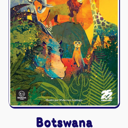
Riftbound - League of Legends
Tapis de jeu
Naruto Mythos
Autres
Botswana