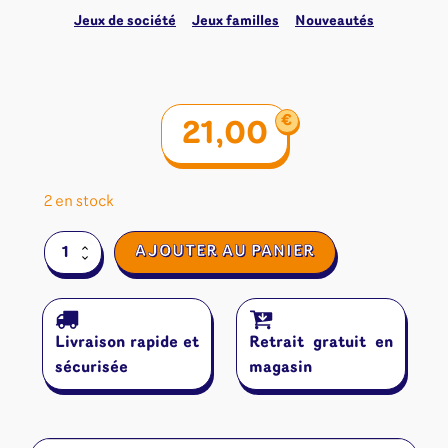
Jeux de société
Jeux familles
Nouveautés
€
21,00
2 en stock
quantité
AJOUTER AU PANIER
de
Botswana
Livraison rapide et
Retrait gratuit en
sécurisée
magasin