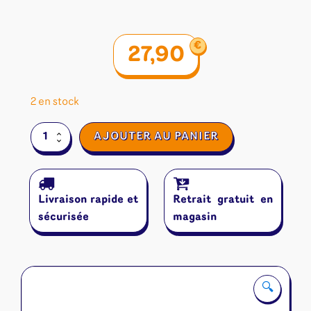
€
27,90
2 en stock
quantité
AJOUTER AU PANIER
de
Branle-
bas
de
Livraison rapide et
Retrait gratuit en
Wombat
sécurisée
magasin
🔍