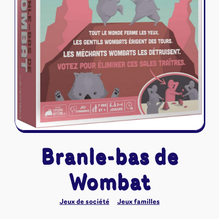
Riftbound - League of Legends
Tapis de jeu
Naruto Mythos
Autres
Branle-bas de
Wombat
Jeux de société
Jeux familles