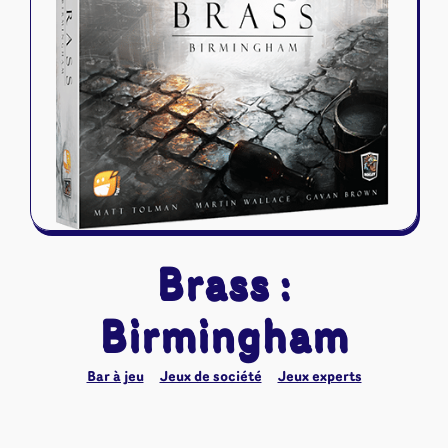
Riftbound - League of Legends
Tapis de jeu
Naruto Mythos
Autres
Brass :
Birmingham
Bar à jeu
Jeux de société
Jeux experts