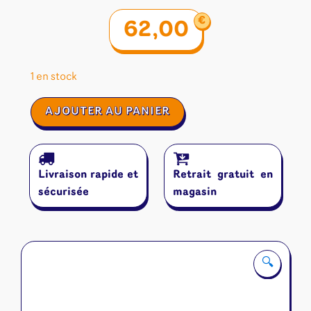
€
62,00
1 en stock
quantité
AJOUTER AU PANIER
de
Brass
:
Birmingham
Livraison rapide et
Retrait gratuit en
sécurisée
magasin
🔍