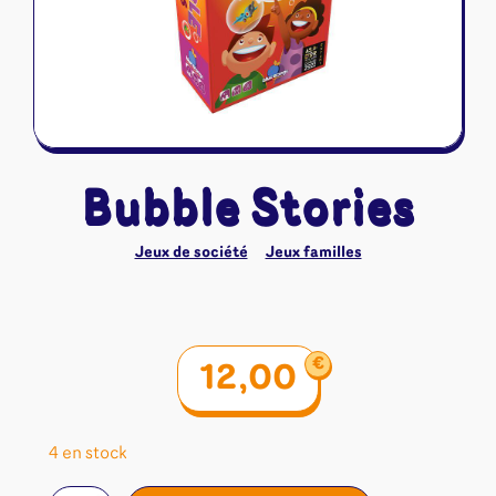
Riftbound - League of Legends
Tapis de jeu
Naruto Mythos
Autres
Bubble Stories
Jeux de société
Jeux familles
€
12,00
4 en stock