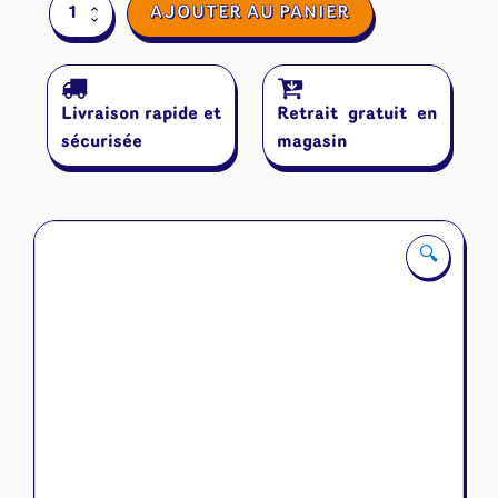
quantité
AJOUTER AU PANIER
de
Bubble
Stories
Livraison rapide et
Retrait gratuit en
sécurisée
magasin
🔍