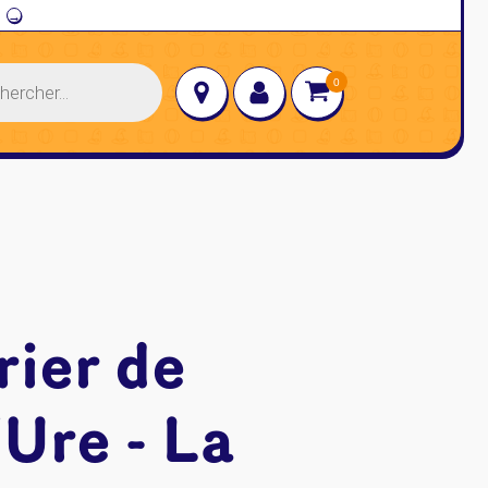
→
rier de
'Ure - La