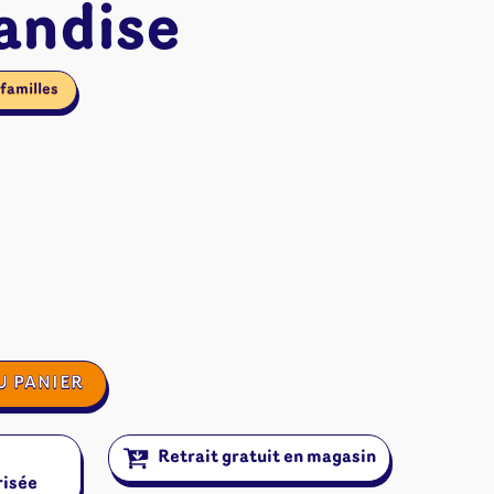
andise
familles
U PANIER
ires et autres
Retrait gratuit en magasin
s
risée