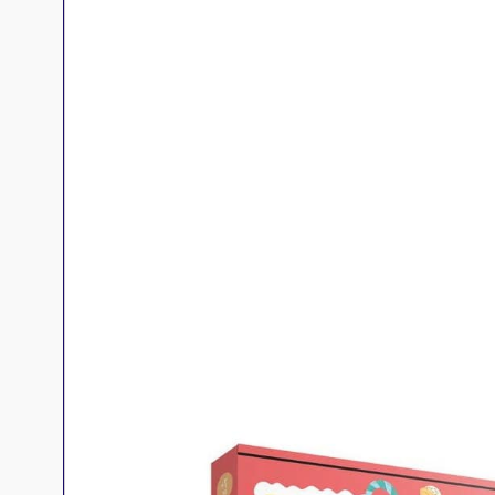
Jeux familles
Jeux initiés
Jeux experts
Jeux primés
Jeux d'ambiance
Jeu Duo