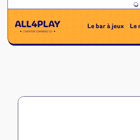
←
Le bar à jeux
Le 