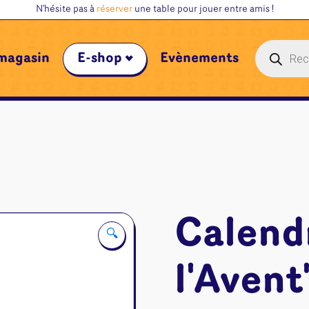
N'hésite pas à
réserver
une table pour jouer entre amis !
Recherche
magasin
E-shop
Évènements
de
produits
Calend
🔍
l'Avent