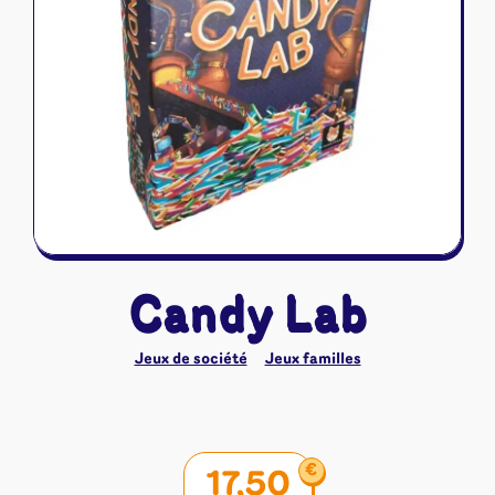
Riftbound - League of Legends
Tapis de jeu
Naruto Mythos
Autres
Candy Lab
Jeux de société
Jeux familles
€
17,50