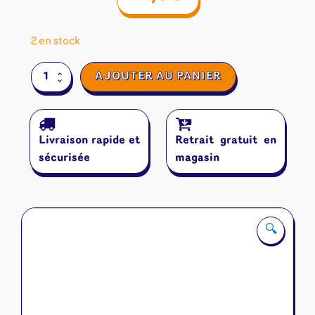
2 en stock
quantité
AJOUTER AU PANIER
de
Candy
Lab
Livraison rapide et
Retrait gratuit en
sécurisée
magasin
🔍