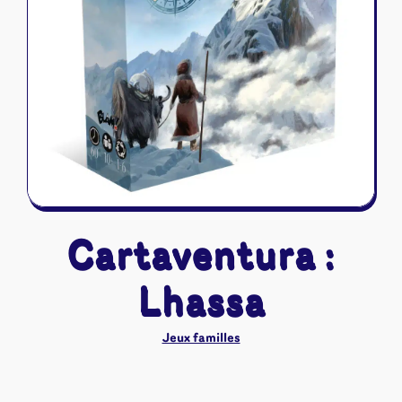
Riftbound - League of Legends
Tapis de jeu
Naruto Mythos
Autres
Cartaventura :
Lhassa
Jeux familles