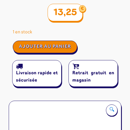
€
13,25
1 en stock
quantité
AJOUTER AU PANIER
de
Cartaventura
:
Lhassa
Livraison rapide et
Retrait gratuit en
sécurisée
magasin
🔍