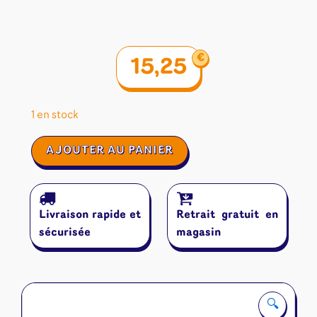
€
15,25
1 en stock
quantité
AJOUTER AU PANIER
de
Cartaventura
Odyssée
:
Livraison rapide et
Retrait gratuit en
Libertalia
sécurisée
magasin
🔍