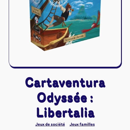
Riftbound - League of Legends
Tapis de jeu
Naruto Mythos
Autres
Cartaventura
Odyssée :
Libertalia
Jeux de société
Jeux familles