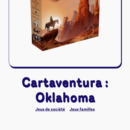
Riftbound - League of Legends
Tapis de jeu
Naruto Mythos
Autres
Cartaventura :
Oklahoma
Jeux de société
Jeux familles