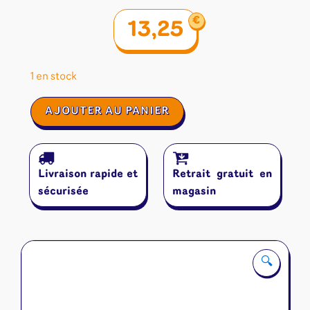
€
13,25
1 en stock
quantité
AJOUTER AU PANIER
de
Cartaventura
:
Oklahoma
Livraison rapide et
Retrait gratuit en
sécurisée
magasin
🔍