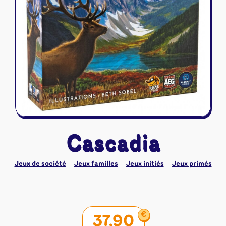
Riftbound - League of Legends
Tapis de jeu
Naruto Mythos
Autres
Cascadia
Jeux de société
Jeux familles
Jeux initiés
Jeux primés
€
37,90