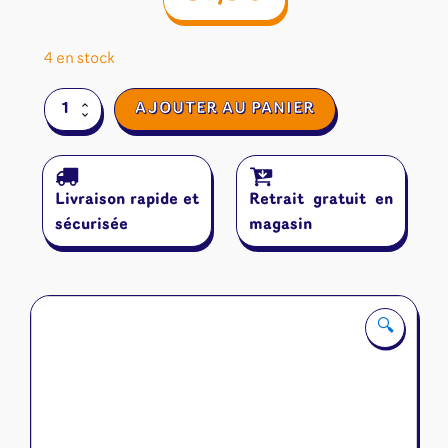
4 en stock
quantité
AJOUTER AU PANIER
de
Cascadia
Livraison rapide et
Retrait gratuit en
sécurisée
magasin
🔍