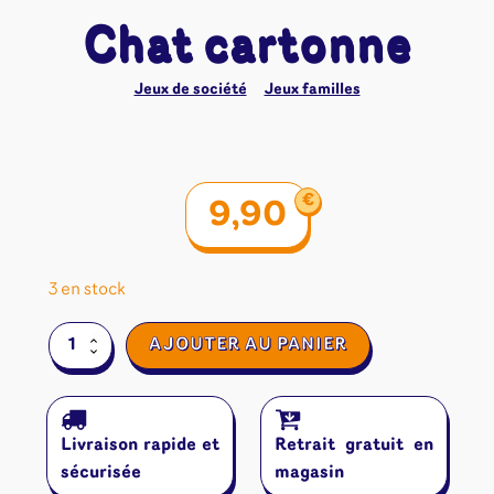
Chat cartonne
Jeux de société
Jeux familles
€
9,90
3 en stock
quantité
AJOUTER AU PANIER
de
Chat
cartonne
Livraison rapide et
Retrait gratuit en
sécurisée
magasin