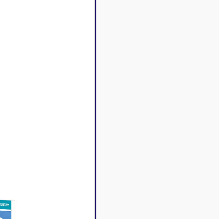
Disney Lorcana
Deck box
Magic l'assemblée
Dés & jet
One Piece
Divers r
Pokemon
Goodies 
Star Wars Unlimited
Protège-
Flesh and Blood
Tapis de 
Riftbound - League of
Legends
Naruto Mythos
Autres