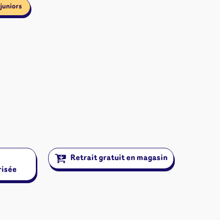
juniors
Retrait gratuit en magasin
risée
ires et autres
s