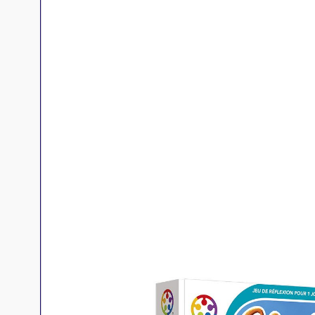
Jeux familles
Jeux initiés
Jeux experts
Jeux primés
Jeux d'ambiance
Jeu Duo