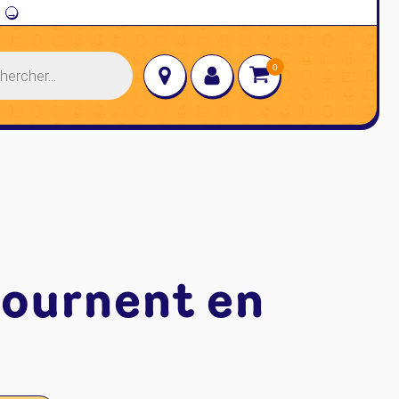
→
tournent en