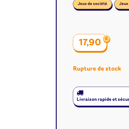
Jeux de société
Jeux 
€
17,90
Rupture de stock
Livraison rapide et sécu
é
Jeux de cartes
Accesso
Altered
Classeur