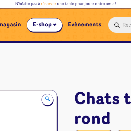
N'hésite pas à
réserver
une table pour jouer entre amis !
Recherche
magasin
E-shop
Évènements
de
produits
Chats 
🔍
rond