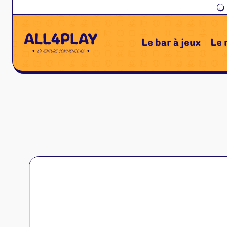
←
Le bar à jeux
Le 