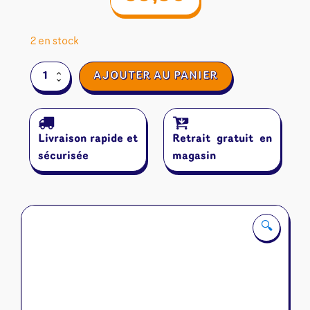
2 en stock
quantité
AJOUTER AU PANIER
de
Chronique
of
Avel
Livraison rapide et
Retrait gratuit en
sécurisée
magasin
🔍