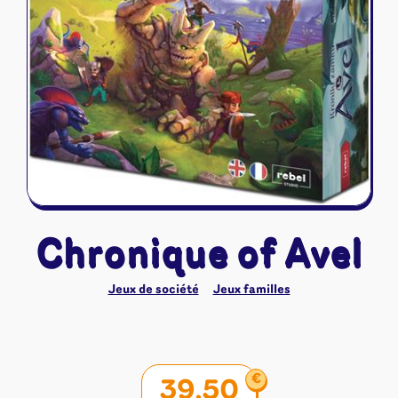
Riftbound - League of Legends
Tapis de jeu
Naruto Mythos
Autres
Chronique of Avel
Jeux de société
Jeux familles
€
39,50