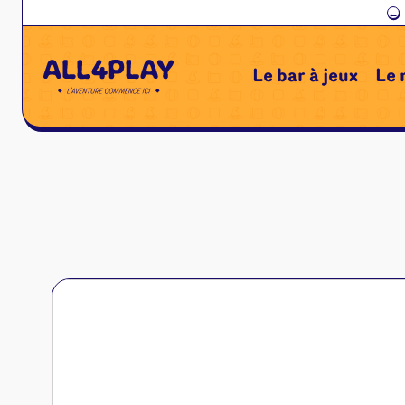
←
Le bar à jeux
Le 