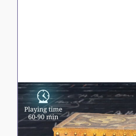
Jeux familles
Jeux initiés
Jeux experts
Jeux primés
Jeux d'ambiance
Jeu Duo