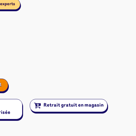
 experts
R
Retrait gratuit en magasin
risée
ires et autres
s