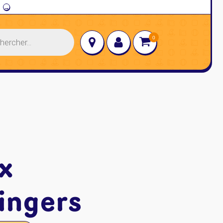
→
x
ingers