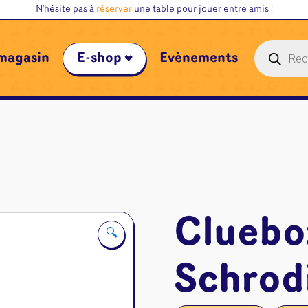
N'hésite pas à
réserver
une table pour jouer entre amis !
Recherche
magasin
E-shop
Évènements
de
produits
Cluebo
🔍
Schrod