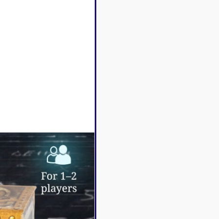
Disney Lorcana
Deck box
Magic l'assemblée
Dés & jet
One Piece
Divers r
Pokemon
Goodies 
Star Wars Unlimited
Protège-
Flesh and Blood
Tapis de 
Riftbound - League of
Legends
Naruto Mythos
Autres