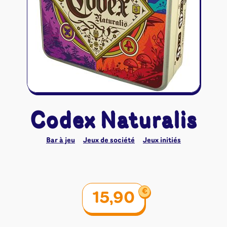
Riftbound - League of Legends
Tapis de jeu
Naruto Mythos
Autres
Codex Naturalis
Bar à jeu
Jeux de société
Jeux initiés
€
15,90