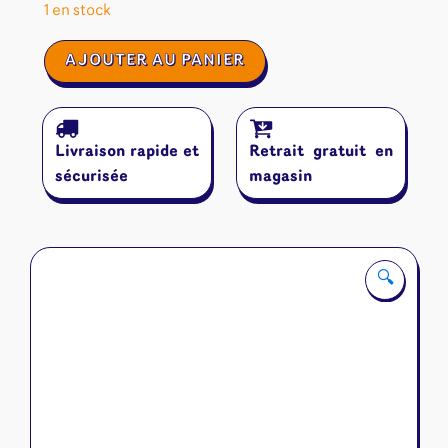
1 en stock
quantité
AJOUTER AU PANIER
de
Codex
Naturalis
Livraison rapide et
Retrait gratuit en
sécurisée
magasin
🔍