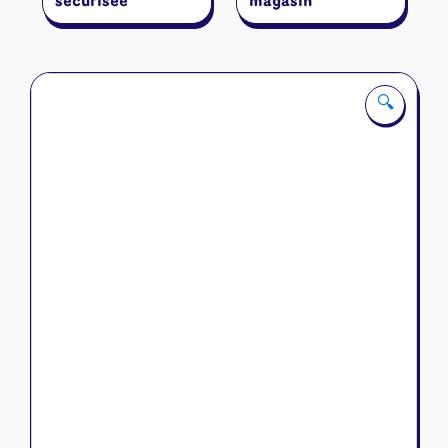
sécurisée
magasin
🔍