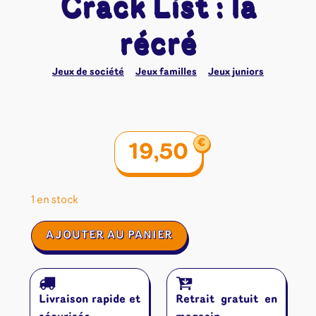
Crack List : la
récré
Jeux de société
Jeux familles
Jeux juniors
€
19,50
1 en stock
quantité
AJOUTER AU PANIER
de
Crack
List
:
Livraison rapide et
Retrait gratuit en
la
récré