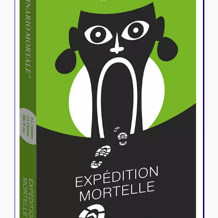
Riftbound - League of Legends
Tapis de jeu
Naruto Mythos
Autres