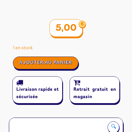
€
5,00
1 en stock
quantité
AJOUTER AU PANIER
de
Dés
(16mm)
-
Livraison rapide et
Retrait gratuit en
Epic
Forge
sécurisée
magasin
EF0008
:
Black
Pearl
🔍