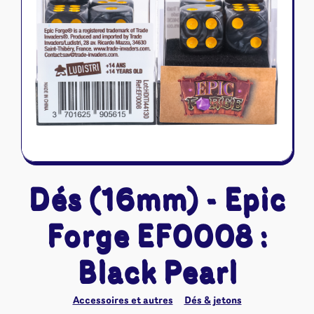
Riftbound - League of Legends
Tapis de jeu
Naruto Mythos
Autres
Dés (16mm) - Epic
Forge EF0008 :
Black Pearl
Accessoires et autres
Dés & jetons