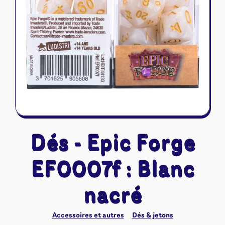
Riftbound - League of Legends
Tapis de jeu
Naruto Mythos
Autres
Dés - Epic Forge
EF0007f : Blanc
nacré
Accessoires et autres
Dés & jetons