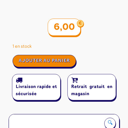
€
6,00
1 en stock
quantité
AJOUTER AU PANIER
de
Dés
-
Epic
Livraison rapide et
Retrait gratuit en
Forge
EF0007f
sécurisée
magasin
:
Blanc
nacré
🔍