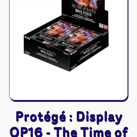
Riftbound - League of Legends
Tapis de jeu
Naruto Mythos
Autres
Protégé : Display
OP16 - The Time of